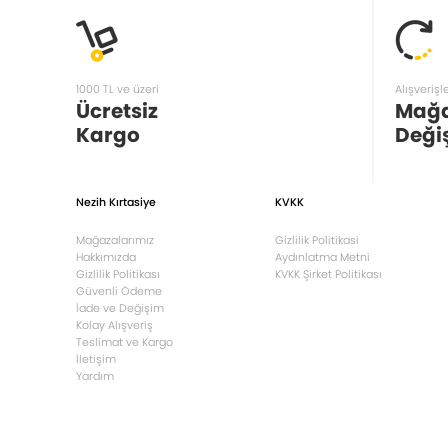
1000 TL ve üzeri
Alışverişl
Ücretsiz
Mağ
Kargo
Deği
Nezih Kırtasiye
KVKK
Mağazalarımız
Gizlilik Politikasi
Hakkımızda
Aydınlatma Metni
Gizlilik Politikası
KVKK Şirket Politikası
Güvenli Ödeme
İade ve Değişim
Kolay Alışveriş
Teslimat ve Kargo
İletişim
Yardım