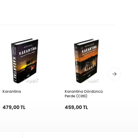
Karantina
Karantina Dördüncü
Hasre
Perde (Ciltli)
479,00 TL
459,00 TL
450,