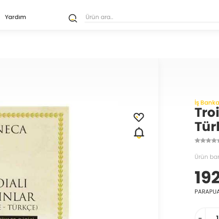
Yardım
İş Banka
Tro
Tür
Ürün ba
192
PARAPU
-