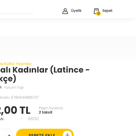
Üyelik
Sepet
0
sı Kültür Yayınları
ialı Kadınlar (Latince -
kçe)
Yorum Yap
rkodu: 9789944885737
,00 TL
Peşin fiyatına
2 taksit
9600
AN
:
+
SEPETE EKLE