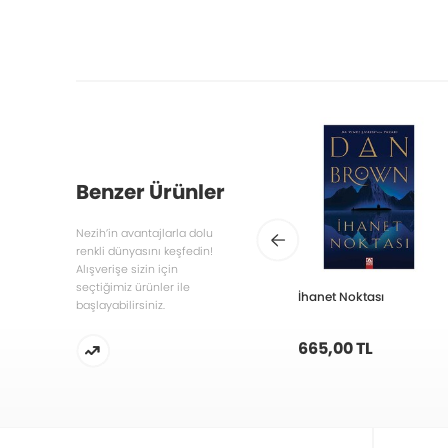
Benzer Ürünler
Nezih’in avantajlarla dolu
renkli dünyasını keşfedin!
Alışverişe sizin için
seçtiğimiz ürünler ile
İhanet Noktası
başlayabilirsiniz.
665,00 TL