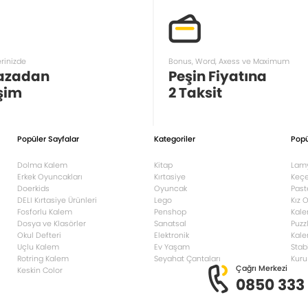
erinizde
Bonus, Word, Axess ve Maximum
azadan
Peşin Fiyatına
şim
2 Taksit
Popüler Sayfalar
Kategoriler
Popü
Dolma Kalem
Kitap
Lam
Erkek Oyuncakları
Kırtasiye
Keçe
Doerkids
Oyuncak
Past
DELI Kırtasiye Ürünleri
Lego
Kız 
Fosforlu Kalem
Penshop
Kale
Dosya ve Klasörler
Sanatsal
Puzz
Okul Defteri
Elektronik
Kale
Uçlu Kalem
Ev Yaşam
Stab
Rotring Kalem
Seyahat Çantaları
Kuru
Çağrı Merkezi
Keskin Color
0850 333