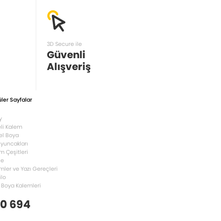
3D Secure ile
Güvenli
Alışveriş
ler Sayfalar
y
li Kalem
el Boya
Oyuncakları
m Çeşitleri
le
mler ve Yazı Gereçleri
ilo
 Boya Kalemleri
 0 694