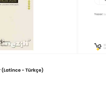
Yazar:
L
1
Ü
r (Latince - Türkçe)