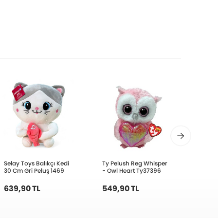
Selay Toys Balıkçı Kedi
Ty Pelush Reg Whisper
TY Pe
30 Cm Gri Peluş 1469
- Owl Heart Ty37396
Bounc
Chase
639,90 TL
549,90 TL
549,