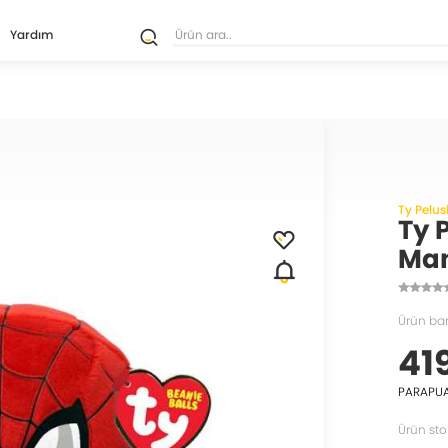
Yardım
Ty Pelus
Ty 
Man
Ürün ba
41
PARAPU
Ürün sto