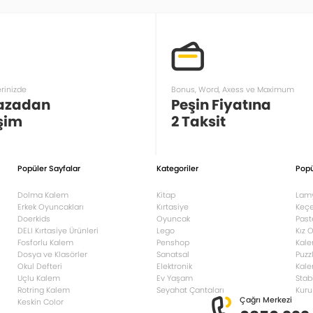
erinizde
Bonus, Word, Axess ve Maximum
azadan
Peşin Fiyatına
şim
2 Taksit
Popüler Sayfalar
Kategoriler
Popü
Dolma Kalem
Kitap
Lam
Erkek Oyuncakları
Kırtasiye
Keçe
Doerkids
Oyuncak
Past
DELI Kırtasiye Ürünleri
Lego
Kız 
Fosforlu Kalem
Penshop
Kale
Dosya ve Klasörler
Sanatsal
Puzz
Okul Defteri
Elektronik
Kale
Uçlu Kalem
Ev Yaşam
Stab
Rotring Kalem
Seyahat Çantaları
Kuru
Çağrı Merkezi
Keskin Color