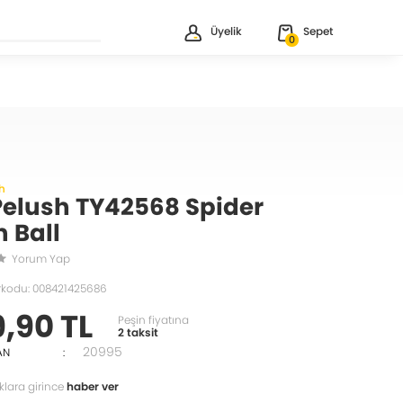
Üyelik
Sepet
0
h
Pelush TY42568 Spider
 Ball
Yorum Yap
rkodu: 008421425686
9,90 TL
Peşin fiyatına
2 taksit
20995
AN
:
klara girince
haber ver