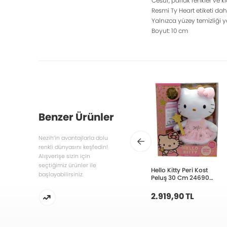
Cesur, parlak renkler ve k
Resmi Ty Heart etiketi dah
Yalnızca yüzey temizliği y
Boyut: 10 cm
Benzer Ürünler
Nezih’in avantajlarla dolu
renkli dünyasını keşfedin!
Alışverişe sizin için
seçtiğimiz ürünler ile
Hello Kitty Peri Kost
başlayabilirsiniz.
Peluş 30 Cm 24690
HKTO5000
2.919,90 TL