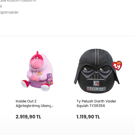
lasik kostüm tasarımı
il
apılmalıdır
Inside Out 2
Ty Pelush Darth Vader
Ağırlaştırılmış Utanç
Squish TY39356
Peluş 45513 NDN00000
2.919,90 TL
1.119,90 TL