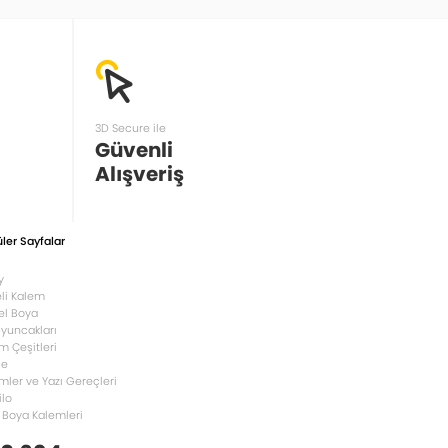
3D Secure ile
Güvenli
Alışveriş
ler Sayfalar
y
li Kalem
el Boya
Oyuncakları
m Çeşitleri
le
mler ve Yazı Gereçleri
ilo
 Boya Kalemleri