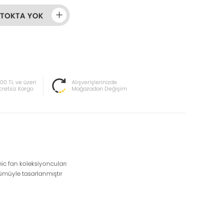
STOKTA YOK
000 TL ve üzeri
Alışverişlerinizde
cretsiz Kargo
Mağazadan Değişim
mic fan koleksiyoncuları
tümüyle tasarlanmıştır