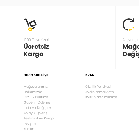
1000 TL ve üzeri
Alışverişl
Ücretsiz
Mağ
Kargo
Deği
Nezih Kırtasiye
KVKK
Mağazalarımız
Gizlilik Politikasi
Hakkımızda
Aydınlatma Metni
Gizlilik Politikası
KVKK Şirket Politikası
Güvenli Ödeme
İade ve Değişim
Kolay Alışveriş
Teslimat ve Kargo
İletişim
Yardım