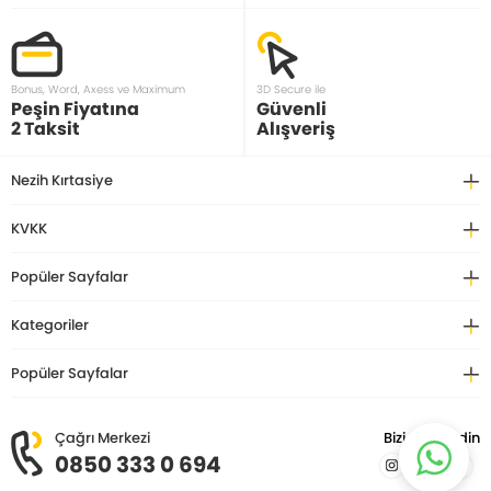
Bonus, Word, Axess ve Maximum
3D Secure ile
Peşin Fiyatına
Güvenli
2 Taksit
Alışveriş
Nezih Kırtasiye
KVKK
Popüler Sayfalar
Kategoriler
Popüler Sayfalar
Çağrı Merkezi
Bizi Takip Edin
0850 333 0 694