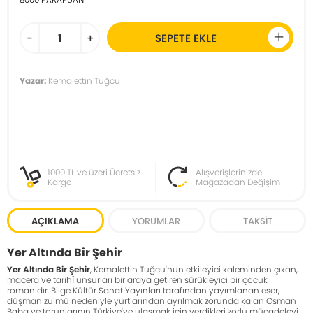
-
+
SEPETE EKLE
Yazar:
Kemalettin Tuğcu
1000 TL ve üzeri Ücretsiz
Alışverişlerinizde
Kargo
Mağazadan Değişim
AÇIKLAMA
YORUMLAR
TAKSIT
Yer Altında Bir Şehir
Yer Altında Bir Şehir
, Kemalettin Tuğcu'nun etkileyici kaleminden çıkan,
macera ve tarihî unsurları bir araya getiren sürükleyici bir çocuk
romanıdır. Bilge Kültür Sanat Yayınları tarafından yayımlanan eser,
düşman zulmü nedeniyle yurtlarından ayrılmak zorunda kalan Osman
Baba ve torunlarının Türkiye'ye ulaşmak için verdikleri zorlu mücadeleyi