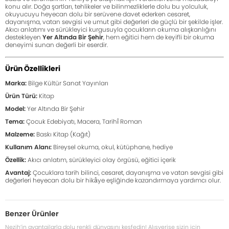
konu alır. Doğa şartları, tehlikeler ve bilinmezliklerle dolu bu yolculuk,
okuyucuyu heyecan dolu bir serüvene davet ederken cesaret,
dayanışma, vatan sevgisi ve umut gibi değerleri de güçlü bir şekilde işler.
Akıcı anlatımı ve sürükleyici kurgusuyla çocukların okuma alışkanlığını
destekleyen
Yer Altında Bir Şehir
, hem eğitici hem de keyifli bir okuma
deneyimi sunan değerli bir eserdir.
Ürün Özellikleri
Marka:
Bilge Kültür Sanat Yayınları
Ürün Türü:
Kitap
Model:
Yer Altında Bir Şehir
Tema:
Çocuk Edebiyatı, Macera, Tarihî Roman
Malzeme:
Baskı Kitap (Kağıt)
Kullanım Alanı:
Bireysel okuma, okul, kütüphane, hediye
Özellik:
Akıcı anlatım, sürükleyici olay örgüsü, eğitici içerik
Avantaj:
Çocuklara tarih bilinci, cesaret, dayanışma ve vatan sevgisi gibi
değerleri heyecan dolu bir hikâye eşliğinde kazandırmaya yardımcı olur.
Benzer Ürünler
Nezih’in avantajlarla dolu renkli dünyasını keşfedin! Alışverişe sizin için