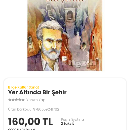
Bilge Kültür Sanat
Yer Altında Bir Şehir
Yorum Yap
Ürün barkodu: 9786059241762
160,00 TL
Peşin fiyatına
2 taksit
8000
PARAPUAN