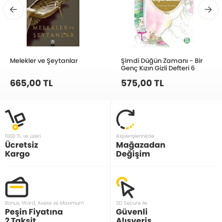
Melekler ve Şeytanlar
Şimdi Düğün Zamanı - Bir
Genç Kızın Gizli Defteri 6
665,00 TL
575,00 TL
1000 TL ve üzeri
Alışverişlerinizde
Ücretsiz
Mağazadan
Kargo
Değişim
Bonus, Word, Axess ve Maximum
3D Secure ile
Peşin Fiyatına
Güvenli
2 Taksit
Alışveriş