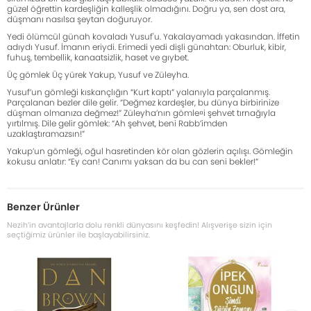
güzel öğrettin kardeşliğin kalleşlik olmadığını. Doğru ya, sen dost ara,
düşmanı nasılsa şeytan doğuruyor.
Yedi ölümcül günah kovaladı Yusuf'u. Yakalayamadı yakasından. İffetin
adıydı Yusuf. İmanın eriydi. Erimedi yedi dişli günahtan: Oburluk, kibir,
fuhuş, tembellik, kanaatsizlik, haset ve gıybet.
Üç gömlek Üç yürek Yakup, Yusuf ve Züleyha.
Yusuf’un gömleği kıskançlığın “Kurt kaptı” yalanıyla parçalanmış.
Parçalanan bezler dile gelir. ”Değmez kardeşler, bu dünya birbirinize
düşman olmanıza değmez!” Züleyha’nın gömle¤i şehvet tırnağıyla
yırtılmış. Dile gelir gömlek: “Ah şehvet, beni Rabb’imden
uzaklaştıramazsın!”
Yakup’un gömleği, oğul hasretinden kör olan gözlerin açılışı. Gömleğin
kokusu anlatır: “Ey can! Canımı yaksan da bu can seni bekler!”
Benzer Ürünler
Nezih’in avantajlarla dolu renkli dünyasını keşfedin! Alışverişe sizin için
seçtiğimiz ürünler ile başlayabilirsiniz.