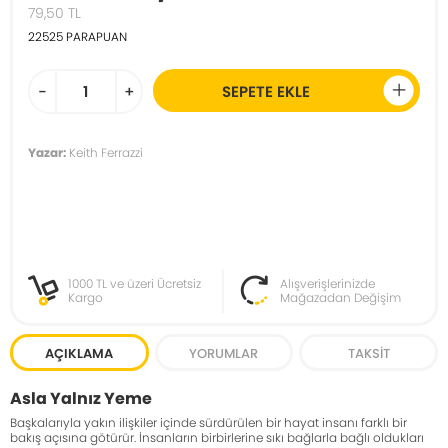
79,50
TL
22525
PARAPUAN
-
+
SEPETE EKLE
Yazar:
Keith Ferrazzi
1000 TL ve üzeri Ücretsiz
Alışverişlerinizde
Kargo
Mağazadan Değişim
AÇIKLAMA
YORUMLAR
TAKSIT
Asla Yalnız Yeme
Başkalarıyla yakın ilişkiler içinde sürdürülen bir hayat insanı farklı bir
bakış açısına götürür. İnsanların birbirlerine sıkı bağlarla bağlı oldukları