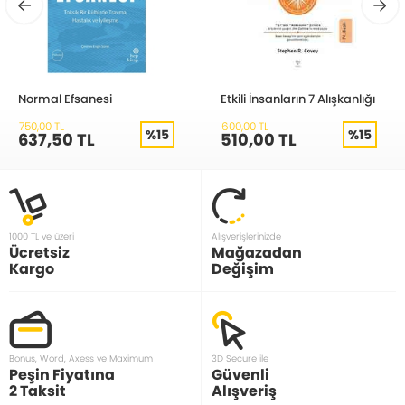
Normal Efsanesi
Etkili İnsanların 7 Alışkanlığı
750,00 TL
600,00 TL
%15
%15
637,50 TL
510,00 TL
1000 TL ve üzeri
Alışverişlerinizde
Ücretsiz
Mağazadan
Kargo
Değişim
Bonus, Word, Axess ve Maximum
3D Secure ile
Peşin Fiyatına
Güvenli
2 Taksit
Alışveriş