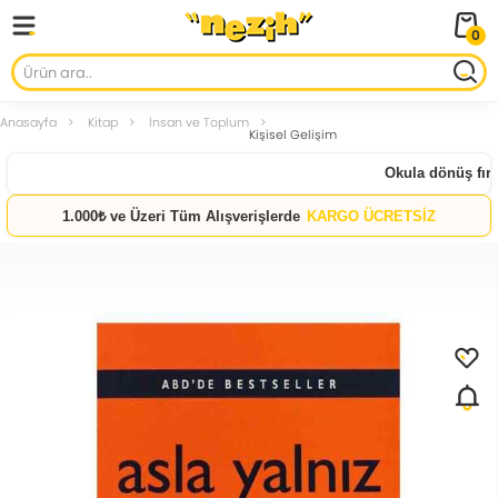
0
Anasayfa
Kitap
İnsan ve Toplum
Kişisel Gelişim
Okula dönüş fırsat
1.000₺ ve Üzeri Tüm Alışverişlerde
KARGO ÜCRETSİZ