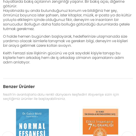
hayatlarda bakış açılarının zenginliği yaşanır. Bir bakış açısı, diğerine
götürür.
Hayatınızda şu anda bulunduğunuz konum ve bildiğiniz her şey,
ömrünüz boyunca ister şahsen, ister kitaplar, müzik, e-posta ya da kültür
yoluyla etkileşim içinde olduğunuz fikir, deneyim ve insanların bir
sonucudur. Bolluğun daha fazla bolluğa götürdüğü durumlarda çetele
tutmak gerekmez.
O halde hemen bugünden başlayarak, hedeflerinize ulaşmanızda size
yardımcı olacak isimlerle tanışmak ve gereken bilgi, deneyim ve kişileri
bir araya getirmek üzere kolları sıvayın.
Keith Ferrazzi size ilişkinin gücünü ve çok sayıdaki kişiyle tanışıp bu
kişilerle hem arkadaş hem de iş arkadaşı olmanın aşamalarını adım
adım anlatıyor.
Benzer Ürünler
Nezih’in avantajlarla dolu renkli dünyasını keşfedin! Alışverişe sizin için
seçtiğimiz ürünler ile başlayabilirsiniz.