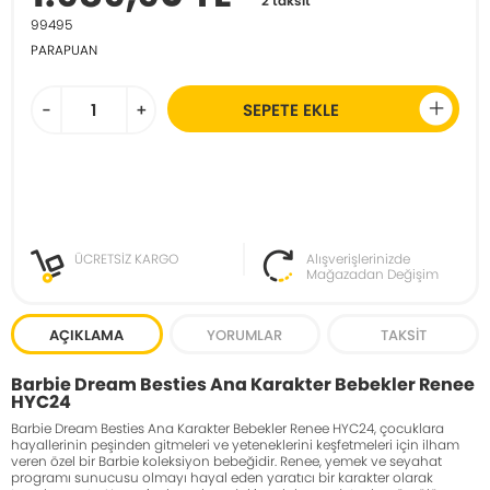
2 taksit
99495
PARAPUAN
-
+
SEPETE EKLE
ÜCRETSİZ KARGO
Alışverişlerinizde
Mağazadan Değişim
AÇIKLAMA
YORUMLAR
TAKSIT
Barbie Dream Besties Ana Karakter Bebekler Renee
HYC24
Barbie Dream Besties Ana Karakter Bebekler Renee HYC24, çocuklara
hayallerinin peşinden gitmeleri ve yeteneklerini keşfetmeleri için ilham
veren özel bir Barbie koleksiyon bebeğidir. Renee, yemek ve seyahat
programı sunucusu olmayı hayal eden yaratıcı bir karakter olarak