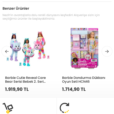
Benzer Ürünler
Nezih’in avantajlarla dolu renkli dünyasını keşfedin! Alışverişe sizin için
seçtiğimiz ürünler ile başlayabilirsiniz.
Barbie Cutie Reveal Care
Barbie Dondurma Dükkanı
Bear Serisi Bebek 2. Seri
Oyun Seti HCN46
JFV59
1.919,90 TL
1.714,90 TL