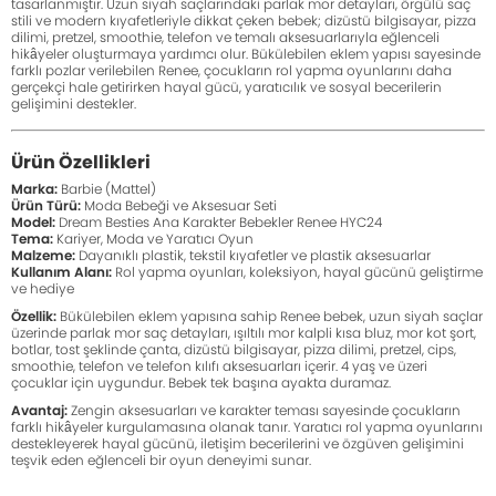
tasarlanmıştır. Uzun siyah saçlarındaki parlak mor detayları, örgülü saç
stili ve modern kıyafetleriyle dikkat çeken bebek; dizüstü bilgisayar, pizza
dilimi, pretzel, smoothie, telefon ve temalı aksesuarlarıyla eğlenceli
hikâyeler oluşturmaya yardımcı olur. Bükülebilen eklem yapısı sayesinde
farklı pozlar verilebilen Renee, çocukların rol yapma oyunlarını daha
gerçekçi hale getirirken hayal gücü, yaratıcılık ve sosyal becerilerin
gelişimini destekler.
Ürün Özellikleri
Marka:
Barbie (Mattel)
Ürün Türü:
Moda Bebeği ve Aksesuar Seti
Model:
Dream Besties Ana Karakter Bebekler Renee HYC24
Tema:
Kariyer, Moda ve Yaratıcı Oyun
Malzeme:
Dayanıklı plastik, tekstil kıyafetler ve plastik aksesuarlar
Kullanım Alanı:
Rol yapma oyunları, koleksiyon, hayal gücünü geliştirme
ve hediye
Özellik:
Bükülebilen eklem yapısına sahip Renee bebek, uzun siyah saçlar
üzerinde parlak mor saç detayları, ışıltılı mor kalpli kısa bluz, mor kot şort,
botlar, tost şeklinde çanta, dizüstü bilgisayar, pizza dilimi, pretzel, cips,
smoothie, telefon ve telefon kılıfı aksesuarları içerir. 4 yaş ve üzeri
çocuklar için uygundur. Bebek tek başına ayakta duramaz.
Avantaj:
Zengin aksesuarları ve karakter teması sayesinde çocukların
farklı hikâyeler kurgulamasına olanak tanır. Yaratıcı rol yapma oyunlarını
destekleyerek hayal gücünü, iletişim becerilerini ve özgüven gelişimini
teşvik eden eğlenceli bir oyun deneyimi sunar.