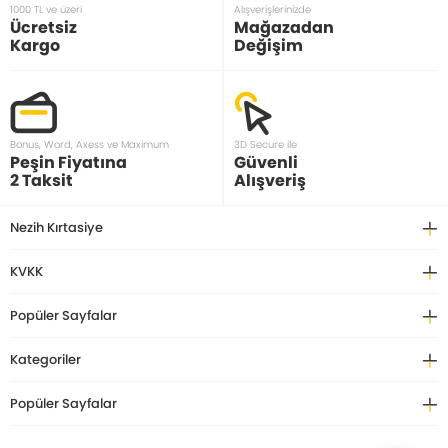
1000 TL ve üzeri
Alışverişlerinizde
Ücretsiz
Mağazadan
Kargo
Değişim
Bonus, Word, Axess ve Maximum
3D Secure ile
Peşin Fiyatına
Güvenli
2 Taksit
Alışveriş
Nezih Kırtasiye
KVKK
Popüler Sayfalar
Kategoriler
Popüler Sayfalar