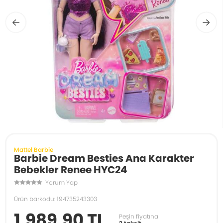
Mattel Barbie
Barbie Dream Besties Ana Karakter
Bebekler Renee HYC24
Yorum Yap
Ürün barkodu: 194735243303
1.989,90 TL
Peşin fiyatına