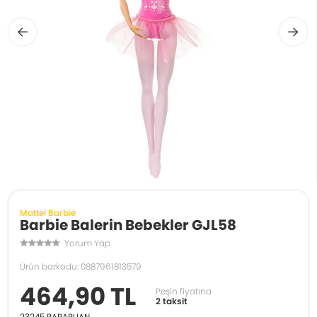
Mattel Barbie
Barbie Balerin Bebekler GJL58
Yorum Yap
Ürün barkodu: 0887961813579
464,90 TL
Peşin fiyatına
2 taksit
23245
PARAPUAN