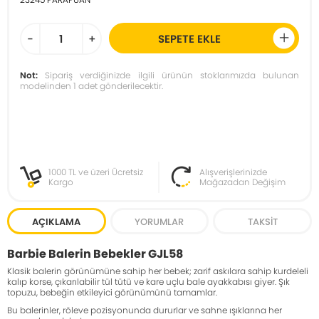
-
+
SEPETE EKLE
Not:
Sipariş verdiğinizde ilgili ürünün stoklarımızda bulunan
modelinden 1 adet gönderilecektir.
1000 TL ve üzeri Ücretsiz
Alışverişlerinizde
Kargo
Mağazadan Değişim
AÇIKLAMA
YORUMLAR
TAKSIT
Barbie Balerin Bebekler GJL58
Klasik balerin görünümüne sahip her bebek; zarif askılara sahip kurdeleli
kalıp korse, çıkarılabilir tül tütü ve kare uçlu bale ayakkabısı giyer. Şık
topuzu, bebeğin etkileyici görünümünü tamamlar.
Bu balerinler, röleve pozisyonunda dururlar ve sahne ışıklarına her