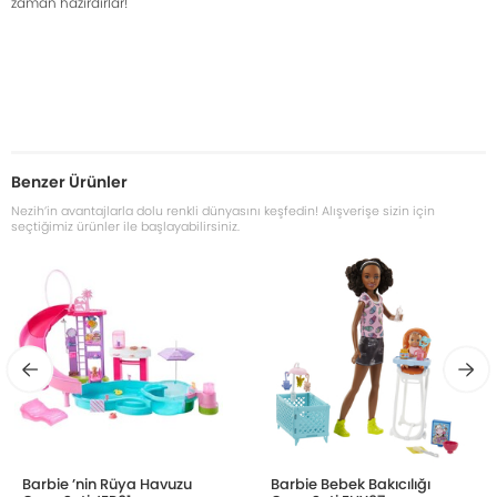
zaman hazırdırlar!
Benzer Ürünler
Nezih’in avantajlarla dolu renkli dünyasını keşfedin! Alışverişe sizin için
seçtiğimiz ürünler ile başlayabilirsiniz.
Barbie ’nin Rüya Havuzu
Barbie Bebek Bakıcılığı