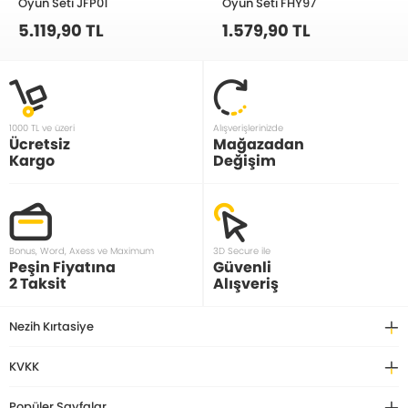
Oyun Seti JFP01
Oyun Seti FHY97
5.119,90 TL
1.579,90 TL
1000 TL ve üzeri
Alışverişlerinizde
Ücretsiz
Mağazadan
Kargo
Değişim
Bonus, Word, Axess ve Maximum
3D Secure ile
Peşin Fiyatına
Güvenli
2 Taksit
Alışveriş
Nezih Kırtasiye
KVKK
Popüler Sayfalar