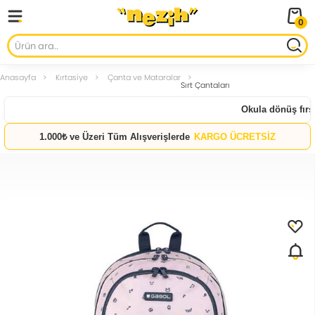
0
Anasayfa
Kırtasiye
Çanta ve Mataralar
Sırt Çantaları
Okula dönüş fırsat
1.000₺ ve Üzeri Tüm Alışverişlerde
KARGO ÜCRETSİZ