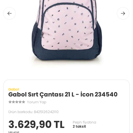
Gabol
Gabol Sırt Çantası 21 L - İcon 234540
Yorum Yap
Ürün barkodu: 8425126242110
3.629,90 TL
Peşin fiyatına
2 taksit
181495