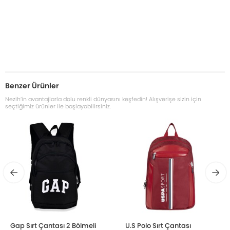
Benzer Ürünler
Nezih’in avantajlarla dolu renkli dünyasını keşfedin! Alışverişe sizin için
seçtiğimiz ürünler ile başlayabilirsiniz.
Gap Sırt Çantası 2 Bölmeli
U.S Polo Sırt Çantası