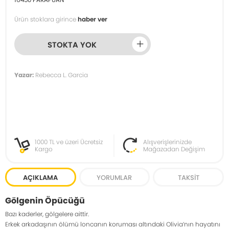
Ürün stoklara girince
haber ver
STOKTA YOK
Yazar:
Rebecca L. Garcia
1000 TL ve üzeri Ücretsiz
Alışverişlerinizde
Kargo
Mağazadan Değişim
AÇIKLAMA
YORUMLAR
TAKSIT
Gölgenin Öpücüğü
Bazı kaderler, gölgelere aittir.
Erkek arkadaşının ölümü loncanın koruması altındaki Olivia’nın hayatını