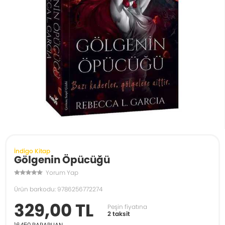
İndigo Kitap
Gölgenin Öpücüğü
Yorum Yap
Ürün barkodu: 9786256772274
329,00 TL
Peşin fiyatına
2 taksit
16450
PARAPUAN