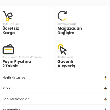
1000 TL ve üzeri
Alışverişlerinizde
Ücretsiz
Mağazadan
Kargo
Değişim
Bonus, Word, Axess ve Maximum
3D Secure ile
Peşin Fiyatına
Güvenli
2 Taksit
Alışveriş
Nezih Kırtasiye
KVKK
Popüler Sayfalar
Kategoriler