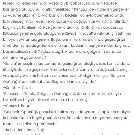
tepetaklak eder. Ardından yaşanan birçok olaysa bunun sadece
başlangıç olduğunu kanıtlar niteliktedir. Kendisinden gizlenen gerçekler
su yüzüne çıkarken Olivia, bunların bedelini canıyla ödemek zorunda
kalabileceğini fark eder. Kendi acılarıyla boğuşan bir vampir tarafından
kaçırılarak fanilerin köle ve yemek olarak kullanıldığı kan dondurucu
Kâbuslar Şehri’ne götürüldüğünde Olivia’nın hayatta kalmak için tehlikeli
bir oyun oynaması gerekir. Başkalarının koruması altında geçirdiği bir
ömürden sonra dizginleri ele alıp kanlı kaderinin pençelerinden kaçmayı
başarabilecek midir? Yoksa attığı her adım onu gölgelerin daha da
derinine mi götürecektir?
“Garcia’nın seçilmiş kişi temasına getirdiği bu ateşli ve taze kan sizi daha
ilk sayfadan ele geçirecek. Vampirler ve her saniyesine değecek, yavaş
yavaş büyüyen bir tutku mu arıyorsunuz? İstediğiniz her şeyi Gölgenin
Öpücüğü’nde bulacaksınız. Beş heyecan verici yıldız!”
—Sarah M. Cradit
“Rebecca L. Garcia, Gölgenin Öpücüğü’nü âdeta vampir notalarıyla
karanlık ve büyülü bir senfoni olarak bestelemiş.”
—Casey L. Bond
“Gölgenin Öpücüğü gerçeküstü bir vampir dünyasının kapılarını aralıyor.
Rebecca Garcia hayal gücünüzü ve kalbinizi tadına doyamayacağınız
fantastik bir diyara götürecek.”
—Rebel Heart Book Blog