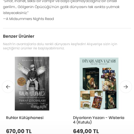
“Sırlar, ihanet, seksi bir vampir ve başa çıkamayacağınız bir cinsel
gerilim… Gölgenin Öpücüğü’nün gotik dünyasını tek ısırıkta yutmak
isteyeceksiniz.”
—A Midsummers Nights Read
Benzer Ürünler
Nezih’in avantajlarla dolu renkli dünyasını keşfedin! Alışverişe sizin için
seçtiğimiz ürünler ile başlayabilirsiniz.
Ruhlar Kütüphanesi
Diyarların Yazarı - Wisteria
4 (Kutulu)
670,00 TL
649,00 TL