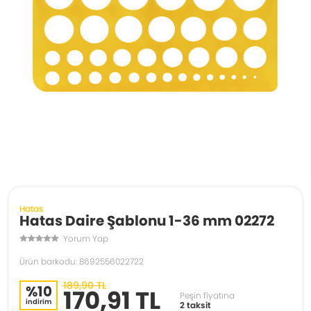
Hatas
Hatas Daire Şablonu 1-36 mm 02272
Yorum Yap
Ürün barkodu: 8692556022722
189,90 TL
%10
170,91 TL
Peşin fiyatına
indirim
2 taksit