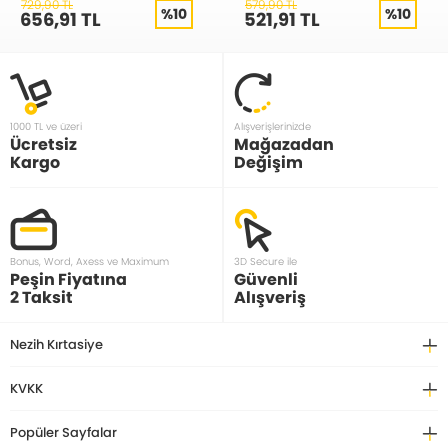
01030
729,90 TL
579,90 TL
%10
%10
656,91 TL
521,91 TL
1000 TL ve üzeri
Alışverişlerinizde
Ücretsiz
Mağazadan
Kargo
Değişim
Bonus, Word, Axess ve Maximum
3D Secure ile
Peşin Fiyatına
Güvenli
2 Taksit
Alışveriş
Nezih Kırtasiye
KVKK
Popüler Sayfalar