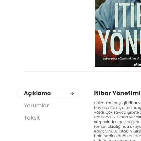
İtibar Yönetimi
Açıklama
Salim Kadıbeşegil itibar yö
Yorumlar
böylece Türk iş alemine ışı
yazdı. Çok sayıda şirket
Taksit
arasında ilk sırada yer al
süzgecinden geçirdiği örne
roman akıcılığında okuyuc
ediyorum. Bu kitabın, ülk
hala nadir olduğu bu düny
olduğundan ziyade nasıl y