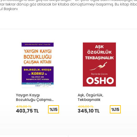
ar tekrar dönüp göz atılacak bir kitaba dönüştürmeyi başarmış. Bu kitap itiba
ul Başkanı
Yaygın Kaygı
Aşk, Özgürlük,
Bozukluğu Çalışma
Tekbaşınalık
Kitabı
475,00 TL
406,00 TL
%15
%15
403,75 TL
345,10 TL