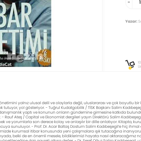
-
Yazar:
S
1
Ü
netimini yalnız ulusal delil ve olaylarla değil, uluslararası ve çok boyutlu bir b
k tutuyor, yol gösteriyor. - Tuğrul Kudatgobilik / TİSK Başkanı Salim Kadıbeşegil 
e danışmanlık yaptı ve konunun onların gündemine girmesine katkıda bulund
ır. - Rauf Ateş / Capital ve Ekonomist dergileri yayın Direktörü Salim Kadıbeş
k ve yorumlarla son derece kolay ve anlaşılır bir dille anlatıyor. Kitapta, kur
uya sunuluyor. - Prof. Dr. Acar Baltaş Dostum Salim Kadıbeşegil’e hiç ihmal
emizde kurumsal itibar konusunda yeni çalışmalara ışık tutacağına inanıyorum. 
ada, belki de en önemli mesele, bildiklerimizi hayata nasıl aktaracağımız no
önetileceğine dair gayreti alkışa değer. - Dr. Şeref Oğuz Salim Kadıbeşegil,