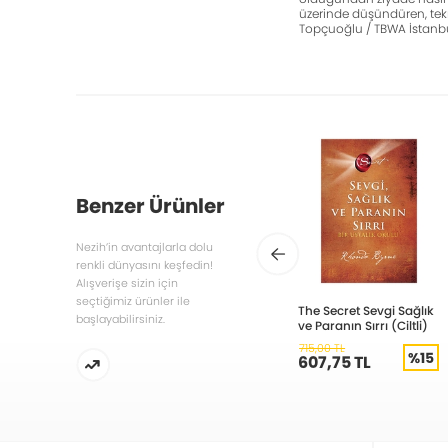
üzerinde düşündüren, tekr
Topçuoğlu / TBWA İstanb
Benzer Ürünler
Nezih’in avantajlarla dolu
renkli dünyasını keşfedin!
Alışverişe sizin için
seçtiğimiz ürünler ile
The Secret Sevgi Sağlık
başlayabilirsiniz.
ve Paranın Sırrı (Ciltli)
715,00 TL
%15
607,75 TL