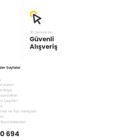
3D Secure ile
Güvenli
Alışveriş
ler Sayfalar
y
li Kalem
el Boya
Oyuncakları
m Çeşitleri
le
mler ve Yazı Gereçleri
ilo
 Boya Kalemleri
 0 694