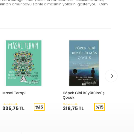
rınızın ömür boyu sizinle olmasının yollarını gösteriyor. - Cem
Masal Terapi
Köpek Gibi Büyütülmüş
Kısme
Çocuk
395,00 TL
375,00 TL
350,00
%15
%15
335,75 TL
318,75 TL
297,