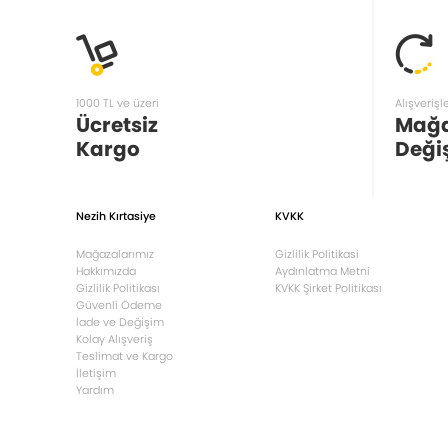
1000 TL ve üzeri
Alışverişl
Ücretsiz
Mağ
Kargo
Deği
Nezih Kırtasiye
KVKK
Mağazalarımız
Gizlilik Politikasi
Hakkımızda
Aydınlatma Metni
Gizlilik Politikası
KVKK Şirket Politikası
Güvenli Ödeme
İade ve Değişim
Kolay Alışveriş
Teslimat ve Kargo
İletişim
Yardım