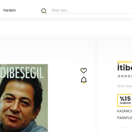
Yardım
Mediacat
İti
Ürün ba
%15
indirim
KAZANCI
PARAPU