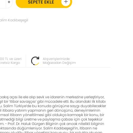
+
SEPETE EKLE
alim Kadıbeşegil
000 TL ve üzeri
Alışverişlerinizde
cretsiz Kargo
Mağazadan Değişim
akış açısı ile ele alıp sevk ve idarenin merkezine yerleştiriyor,
bir ‘itibar savaşçısı’ gibi mücadele etti. Bu alandaki ilk kitabı
u. Salim Türkiye’de bu konuda görüşüne saygı duyabilecekler
egil itibara yatırım yapmanın geri dönüşünü, deneyimlerinin
umsal itibarın yöneltilmesi gibi oldukça karmaşık bir konu, bir
 etmediği bilgi üretme ve paylaşma çabası için çok teşekkür
- Prof. Dr. Haluk Gürgen Bilginin çok ancak nitelikli bilginin
ktasında düğümleniyor. Salim Kadıbeşegil’in, itibarın ne
 uzmanı oludğu itibar yönetimi konusunu, bir solukta okunan,