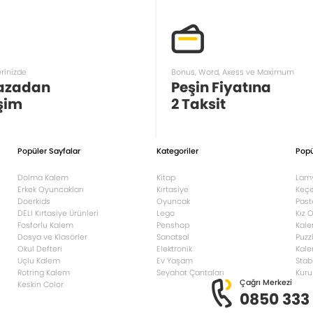
erinizde
Bonus, Word, Axess ve Maximum
azadan
Peşin Fiyatına
şim
2 Taksit
Popüler Sayfalar
Kategoriler
Popü
Dolma Kalem
Kitap
Lam
Erkek Oyuncakları
Kırtasiye
Keçe
Doerkids
Oyuncak
Past
DELI Kırtasiye Ürünleri
Lego
Kız 
Fosforlu Kalem
Penshop
Kale
Dosya ve Klasörler
Sanatsal
Puzz
Okul Defteri
Elektronik
Kale
Uçlu Kalem
Ev Yaşam
Stab
Rotring Kalem
Seyahat Çantaları
Kuru
Çağrı Merkezi
Keskin Color
0850 333