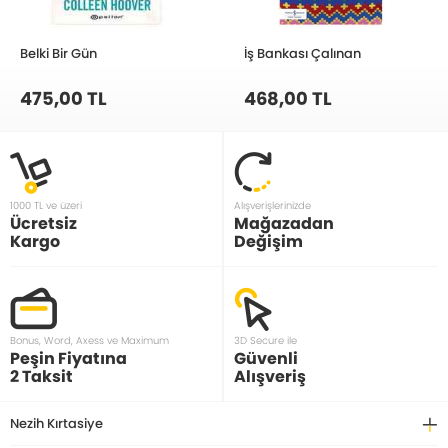
Belki Bir Gün
İş Bankası Çalınan
475,00 TL
468,00 TL
1000 TL ve üzeri
Alışverişlerinizde
Ücretsiz
Mağazadan
Kargo
Değişim
Bonus, Word, Axess ve Maximum
3D Secure ile
Peşin Fiyatına
Güvenli
2 Taksit
Alışveriş
Nezih Kırtasiye