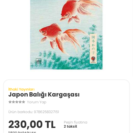
İthaki Yayınları
Japon Balığı Kargaşası
Yorum Yap
Ürün barkodu: 9786258327151
230,00 TL
Peşin fiyatına
2 taksit
11500
PARAPUAN