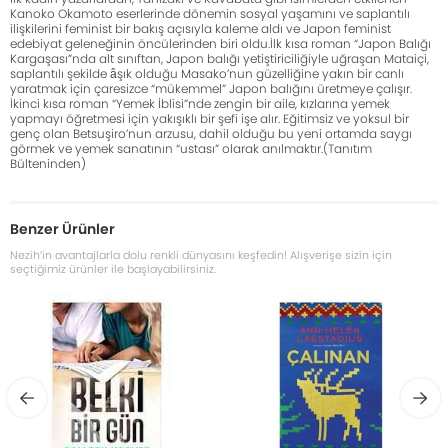
Kanoko Okamoto eserlerinde dönemin sosyal yaşamını ve saplantılı
ilişkilerini feminist bir bakış açısıyla kaleme aldı ve Japon feminist
edebiyat geleneğinin öncülerinden biri oldu.İlk kısa roman “Japon Balığı
Kargaşası”nda alt sınıftan, Japon balığı yetiştiriciliğiyle uğraşan Mataiçi,
saplantılı şekilde âşık olduğu Masako’nun güzelliğine yakın bir canlı
yaratmak için çaresizce “mükemmel” Japon balığını üretmeye çalışır.
İkinci kısa roman “Yemek İblisi”nde zengin bir aile, kızlarına yemek
yapmayı öğretmesi için yakışıklı bir şefi işe alır. Eğitimsiz ve yoksul bir
genç olan Betsuşiro’nun arzusu, dahil olduğu bu yeni ortamda saygı
görmek ve yemek sanatının “ustası” olarak anılmaktır.(Tanıtım
Bülteninden)
Benzer Ürünler
Nezih’in avantajlarla dolu renkli dünyasını keşfedin! Alışverişe sizin için
seçtiğimiz ürünler ile başlayabilirsiniz.