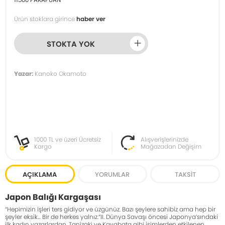
Ürün stoklara girince
haber ver
STOKTA YOK
Yazar:
Kanoko Okamoto
1000 TL ve üzeri Ücretsiz
Alışverişlerinizde
Kargo
Mağazadan Değişim
AÇIKLAMA
YORUMLAR
TAKSIT
Japon Balığı Kargaşası
“Hepimizin işleri ters gidiyor ve üzgünüz. Bazı şeylere sahibiz ama hep bir
şeyler eksik... Bir de herkes yalnız.”II. Dünya Savaşı öncesi Japonya’sındaki
ilk kadın yazarlardan, Tanizaki ve Kavabata gibi isimlerden etkilenen