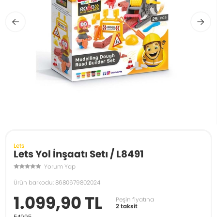
Lets
Lets Yol İnşaatı Setı / L8491
Yorum Yap
Ürün barkodu: 8680679802024
1.099,90 TL
Peşin fiyatına
2 taksit
54995