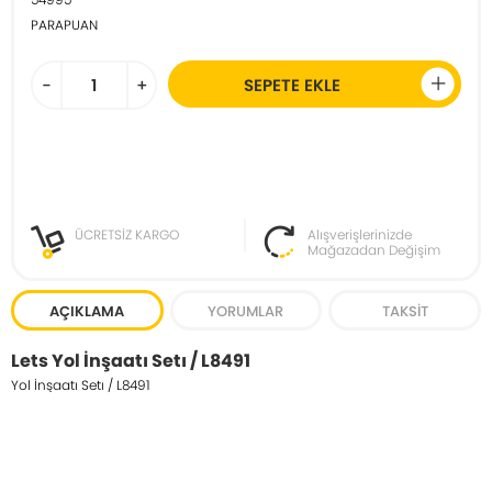
PARAPUAN
-
+
SEPETE EKLE
ÜCRETSİZ KARGO
Alışverişlerinizde
Mağazadan Değişim
AÇIKLAMA
YORUMLAR
TAKSIT
Lets Yol İnşaatı Setı / L8491
Yol İnşaatı Setı / L8491