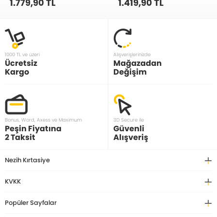
1.779,90 TL
1.419,90 TL
1000 TL ve üzeri
Alışverişlerinizde
Ücretsiz
Mağazadan
Kargo
Değişim
Bonus, Word, Axess ve Maximum
3D Secure ile
Peşin Fiyatına
Güvenli
2 Taksit
Alışveriş
Nezih Kırtasiye
KVKK
Popüler Sayfalar