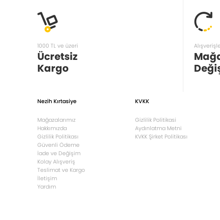
1000 TL ve üzeri
Alışverişl
Ücretsiz
Mağ
Kargo
Deği
Nezih Kırtasiye
KVKK
Mağazalarımız
Gizlilik Politikasi
Hakkımızda
Aydınlatma Metni
Gizlilik Politikası
KVKK Şirket Politikası
Güvenli Ödeme
İade ve Değişim
Kolay Alışveriş
Teslimat ve Kargo
İletişim
Yardım