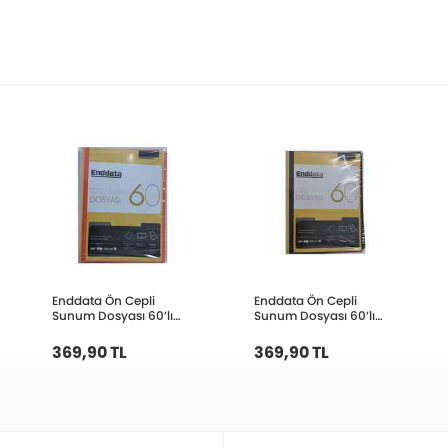
Enddata Ön Cepli
Enddata Ön Cepli
Sunum Dosyası 60’lı
Sunum Dosyası 60’lı
Turuncu 1260-18
Siyah 1260-3
369,90 TL
369,90 TL