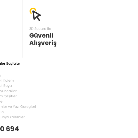
3D Secure ile
Güvenli
Alışveriş
ler Sayfalar
y
li Kalem
el Boya
Oyuncakları
m Çeşitleri
le
mler ve Yazı Gereçleri
ilo
 Boya Kalemleri
 0 694