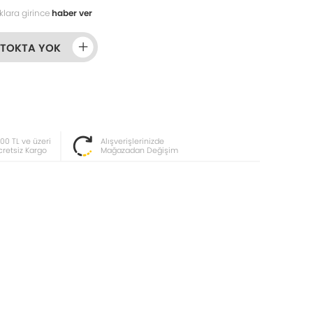
klara girince
haber ver
STOKTA YOK
000 TL ve üzeri
Alışverişlerinizde
cretsiz Kargo
Mağazadan Değişim