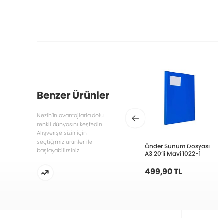
Benzer Ürünler
Nezih’in avantajlarla dolu
renkli dünyasını keşfedin!
Alışverişe sizin için
seçtiğimiz ürünler ile
Önder Sunum Dosyası
başlayabilirsiniz.
A3 20’li Mavi 1022-1
499,90 TL