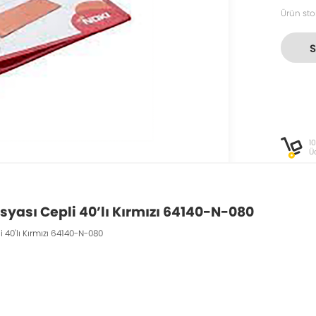
Ürün sto
1
Ü
yası Cepli 40’lı Kırmızı 64140-N-080
40'lı Kırmızı 64140-N-080