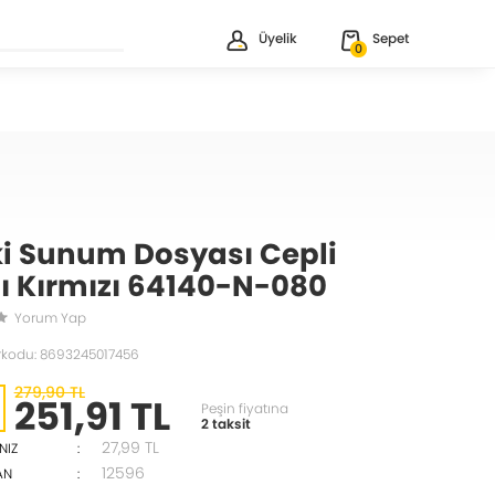
Üyelik
Sepet
0
i Sunum Dosyası Cepli
lı Kırmızı 64140-N-080
Yorum Yap
rkodu: 8693245017456
279,90 TL
251,91 TL
Peşin fiyatına
2 taksit
27,99
TL
NIZ
:
12596
AN
: