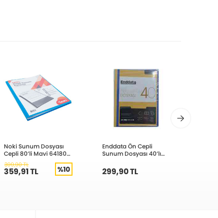
Noki Sunum Dosyası
Enddata Ön Cepli
Noki 
Cepli 80’li Mavi 64180-
Sunum Dosyası 40’lı
Dosyas
N-130
Mavi 1240-1
64160
399,90 TL
229,90
%10
359,91 TL
299,90 TL
206,