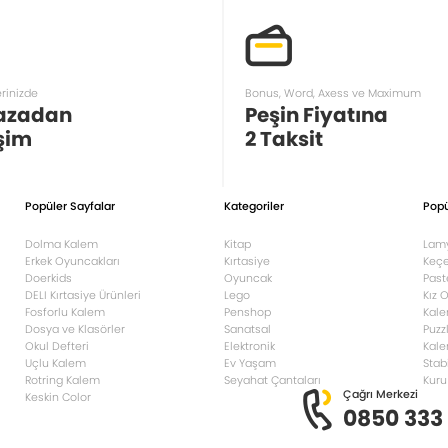
erinizde
Bonus, Word, Axess ve Maximum
azadan
Peşin Fiyatına
şim
2 Taksit
Popüler Sayfalar
Kategoriler
Popü
Dolma Kalem
Kitap
Lam
Erkek Oyuncakları
Kırtasiye
Keçe
Doerkids
Oyuncak
Past
DELI Kırtasiye Ürünleri
Lego
Kız 
Fosforlu Kalem
Penshop
Kale
Dosya ve Klasörler
Sanatsal
Puzz
Okul Defteri
Elektronik
Kale
Uçlu Kalem
Ev Yaşam
Stab
Rotring Kalem
Seyahat Çantaları
Kuru
Çağrı Merkezi
Keskin Color
0850 333