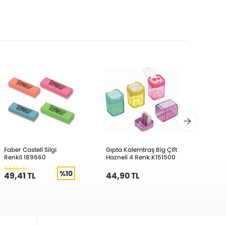
Faber Castell Silgi
Gıpta Kalemtraş Big Çift
Deli K
Renkli 189660
Hazneli 4 Renk K151500
Bölmel
54,90 TL
46,90 
%10
49,41 TL
44,90 TL
42,2