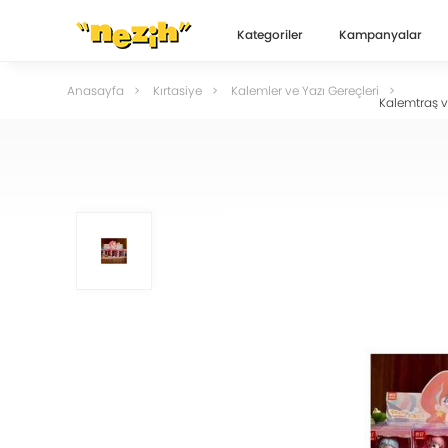
Kategoriler
Kampanyalar
Anasayfa
Kırtasiye
Kalemler ve Yazı Gereçleri
Kalemtraş ve