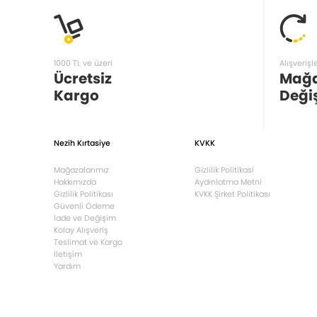
1000 TL ve üzeri
Alışverişl
Ücretsiz
Mağ
Kargo
Deği
Nezih Kırtasiye
KVKK
Mağazalarımız
Gizlilik Politikasi
Hakkımızda
Aydınlatma Metni
Gizlilik Politikası
KVKK Şirket Politikası
Güvenli Ödeme
İade ve Değişim
Kolay Alışveriş
Teslimat ve Kargo
İletişim
Yardım