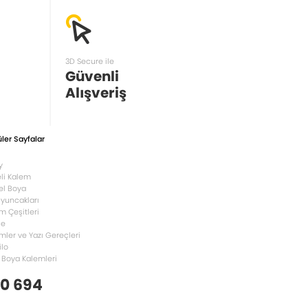
3D Secure ile
Güvenli
Alışveriş
ler Sayfalar
y
li Kalem
el Boya
Oyuncakları
m Çeşitleri
le
mler ve Yazı Gereçleri
ilo
 Boya Kalemleri
 0 694