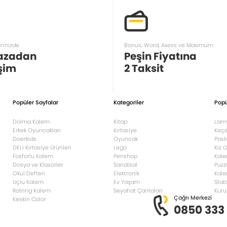
erinizde
Bonus, Word, Axess ve Maximum
azadan
Peşin Fiyatına
şim
2 Taksit
Popüler Sayfalar
Kategoriler
Popü
Dolma Kalem
Kitap
Lam
Erkek Oyuncakları
Kırtasiye
Keçe
Doerkids
Oyuncak
Past
DELI Kırtasiye Ürünleri
Lego
Kız 
Fosforlu Kalem
Penshop
Kale
Dosya ve Klasörler
Sanatsal
Puzz
Okul Defteri
Elektronik
Kale
Uçlu Kalem
Ev Yaşam
Stab
Rotring Kalem
Seyahat Çantaları
Kuru
Çağrı Merkezi
Keskin Color
0850 333