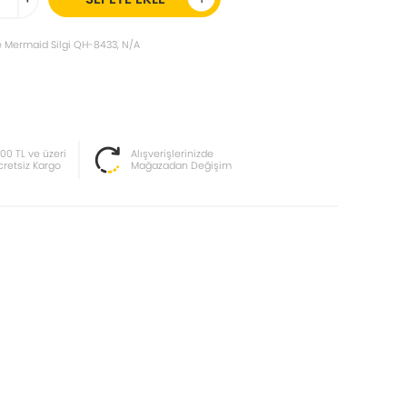
 Mermaid Silgi QH-8433, N/A
000 TL ve üzeri
Alışverişlerinizde
cretsiz Kargo
Mağazadan Değişim