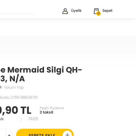
Üyelik
Sepet
0
e Mermaid Silgi QH-
3, N/A
Yorum Yap
rkodu: 2789788639791
9,90 TL
Peşin fiyatına
2 taksit
7495
AN
:
+
SEPETE EKLE