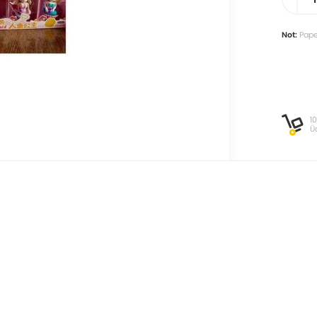
Not:
Pape
1
Ü