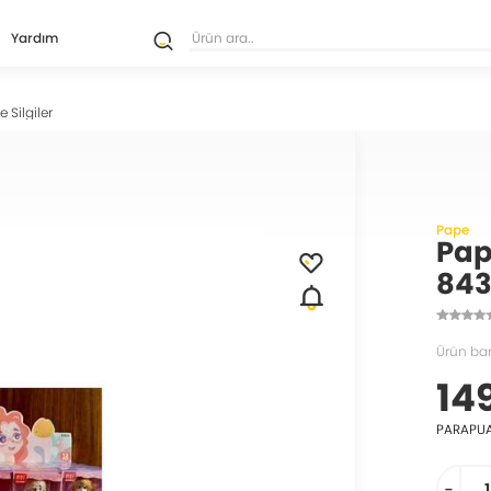
Yardım
 Silgiler
Pape
Pap
843
Ürün ba
14
PARAPU
-