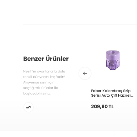
Benzer Ürünler
Nezih’in avantajlarla dolu
renkli dünyasını keşfedin!
Alışverişe sizin için
seçtiğimiz ürünler ile
Faber Kalemtıraş Grip
başlayabilirsiniz.
Serisi Auto Çift Hazneli
Pastel Renkler
5140183107000
209,90 TL