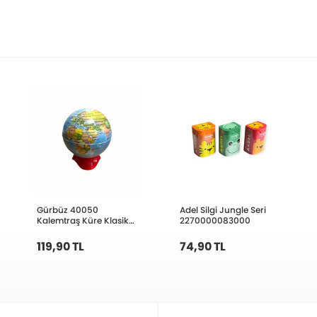
Gürbüz 40050
Adel Silgi Jungle Seri
Kalemtraş Küre Klasik
2270000083000
Set 20’li 5Cm
119,90 TL
74,90 TL