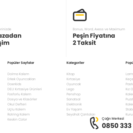
erinizde
Bonus, Word, Axess ve Maximum
azadan
Peşin Fiyatına
şim
2 Taksit
Popüler Sayfalar
Kategoriler
Popü
Dolma Kalem
Kitap
Lam
Erkek Oyuncakları
Kırtasiye
Keçe
Doerkids
Oyuncak
Past
DELI Kırtasiye Ürünleri
Lego
Kız 
Fosforlu Kalem
Penshop
Kale
Dosya ve Klasörler
Sanatsal
Puzz
Okul Defteri
Elektronik
Kale
Uçlu Kalem
Ev Yaşam
Stab
Rotring Kalem
Seyahat Çantaları
Kuru
Çağrı Merkezi
Keskin Color
0850 333