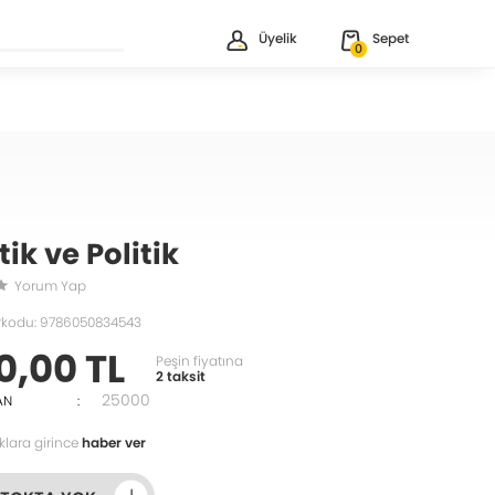
Üyelik
Sepet
0
ik ve Politik
Yorum Yap
rkodu: 9786050834543
0,00 TL
Peşin fiyatına
2 taksit
25000
AN
:
klara girince
haber ver