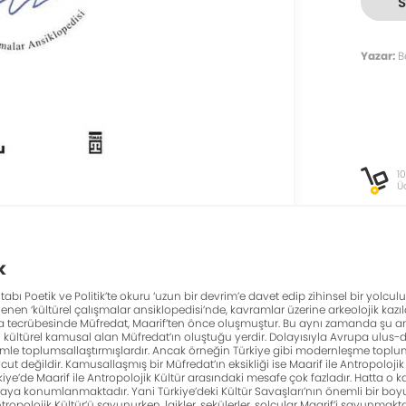
Yazar:
B
1
Ü
k
kitabı Poetik ve Politik’te okuru ‘uzun bir devrim’e davet edip zihinsel bir yol
lenen ‘kültürel çalışmalar ansiklopedisi’nde, kavramlar üzerine arkeolojik kaz
a tecrübesinde Müfredat, Maarif’ten önce oluşmuştur. Bu aynı zamanda şu anla
 kültürel kamusal alan Müfredat’ın oluştuğu yerdir. Dolayısıyla Avrupa ulus-de
timle toplumsallaştırmışlardır. Ancak örneğin Türkiye gibi modernleşme topl
ut değildir. Kamusallaşmış bir Müfredat’ın eksikliği ise Maarif ile Antropoloj
iye’de Maarif ile Antropolojik Kültür arasındaki mesafe çok fazladır. Hatta o k
ya konumlanmaktadır. Yani Türkiye’deki Kültür Savaşları’nın önemli bir boyutu A
tropolojik Kültür’ü savunurken, laikler, sekülerler, solcular Maarif’i savunma