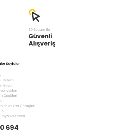
3D Secure ile
Güvenli
Alışveriş
ler Sayfalar
y
li Kalem
el Boya
Oyuncakları
m Çeşitleri
le
mler ve Yazı Gereçleri
ilo
 Boya Kalemleri
 0 694