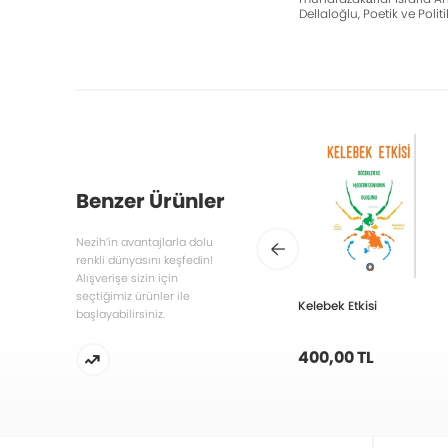
Dellaloğlu, Poetik ve Pol
Benzer Ürünler
Nezih’in avantajlarla dolu
renkli dünyasını keşfedin!
Alışverişe sizin için
seçtiğimiz ürünler ile
Kelebek Etkisi
başlayabilirsiniz.
400,00 TL