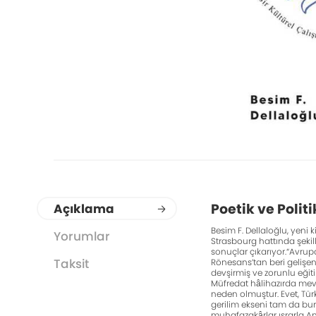
Poetik ve Politi
Açıklama
Besim F. Dellaloğlu, yeni 
Yorumlar
Strasbourg hattında şekil
sonuçlar çıkarıyor.“Avrup
Taksit
Rönesans’tan beri gelişen
devşirmiş ve zorunlu eği
Müfredat hâlihazırda mevc
neden olmuştur. Evet, Türk
gerilim ekseni tam da bura
muhafazakârlar ısrarla An