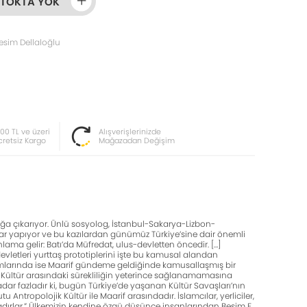
STOKTA YOK
esim Dellaloğlu
000 TL ve üzeri
Alışverişlerinizde
cretsiz Kargo
Mağazadan Değişim
culuğa çıkarıyor. Ünlü sosyolog, İstanbul-Sakarya-Lizbon-
ılar yapıyor ve bu kazılardan günümüz Türkiye’sine dair önemli
ma gelir: Batı’da Müfredat, ulus-devletten öncedir. […]
vletleri yurttaş prototiplerini işte bu kamusal alandan
umlarında ise Maarif gündeme geldiğinde kamusallaşmış bir
ik Kültür arasındaki sürekliliğin yeterince sağlanamamasına
adar fazladır ki, bugün Türkiye’de yaşanan Kültür Savaşları’nın
ntropolojik Kültür ile Maarif arasındadır. İslamcılar, yerliciler,
ktadırlar.” Ülkemizin kendine özgü düşünce insanlarından Besim F.