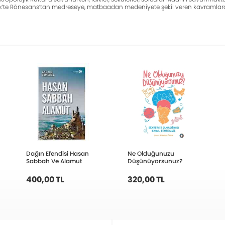
itik’te Rönesans’tan medreseye, matbaadan medeniyete şekil veren kavramlara 
Dağın Efendisi Hasan
Ne Olduğunuzu
Sabbah Ve Alamut
Düşünüyorsunuz?
400,00 TL
320,00 TL