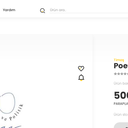
Yardım
Timaş
Poet
Ürün ba
50
PARAPU
Ürün sto