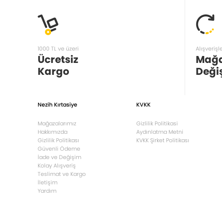
1000 TL ve üzeri
Alışverişl
Ücretsiz
Mağ
Kargo
Deği
Nezih Kırtasiye
KVKK
Mağazalarımız
Gizlilik Politikasi
Hakkımızda
Aydınlatma Metni
Gizlilik Politikası
KVKK Şirket Politikası
Güvenli Ödeme
İade ve Değişim
Kolay Alışveriş
Teslimat ve Kargo
İletişim
Yardım