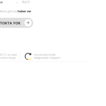
15071
AN
:
klara girince
haber ver
STOKTA YOK
000 TL ve üzeri
Alışverişlerinizde
cretsiz Kargo
Mağazadan Değişim