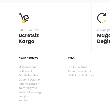
1000 TL ve üzeri
Alışverişl
Ücretsiz
Mağ
Kargo
Deği
Nezih Kırtasiye
KVKK
Mağazalarımız
Gizlilik Politikasi
Hakkımızda
Aydınlatma Metni
Gizlilik Politikası
KVKK Şirket Politikası
Güvenli Ödeme
İade ve Değişim
Kolay Alışveriş
Teslimat ve Kargo
İletişim
Yardım