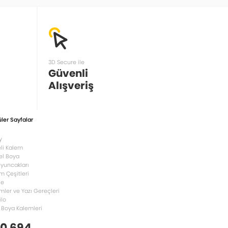
3D Secure ile
Güvenli
Alışveriş
ler Sayfalar
y
li Kalem
el Boya
Oyuncakları
m Çeşitleri
le
mler ve Yazı Gereçleri
ilo
 Boya Kalemleri
 0 694