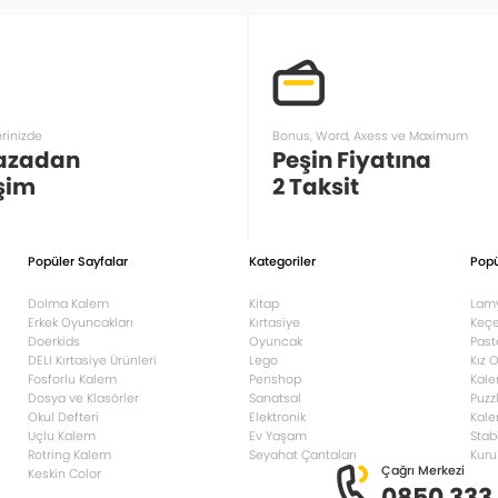
erinizde
Bonus, Word, Axess ve Maximum
azadan
Peşin Fiyatına
şim
2 Taksit
Popüler Sayfalar
Kategoriler
Popü
Dolma Kalem
Kitap
Lam
Erkek Oyuncakları
Kırtasiye
Keçe
Doerkids
Oyuncak
Past
DELI Kırtasiye Ürünleri
Lego
Kız 
Fosforlu Kalem
Penshop
Kale
Dosya ve Klasörler
Sanatsal
Puzz
Okul Defteri
Elektronik
Kale
Uçlu Kalem
Ev Yaşam
Stab
Rotring Kalem
Seyahat Çantaları
Kuru
Çağrı Merkezi
Keskin Color
0850 333