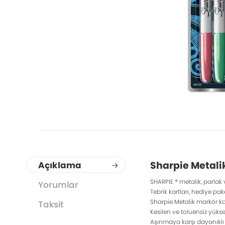
Sharpie Metali
Açıklama
SHARPIE ® metalik, parlak v
Yorumlar
Tebrik kartları, hediye pa
Sharpie Metalik markör ka
Taksit
Kesilen ve toluensiz yüksek
Aşınmaya karşı dayanıklı