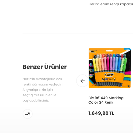
Her kalemin rengi kapağınd
Benzer Ürünler
Nezih’in avantajlarla dolu
renkli dünyasını keşfedin!
Alışverişe sizin için
seçtiğimiz ürünler ile
Bic 961440 Marking
başlayabilirsiniz.
Color 24 Renk
1.649,90 TL