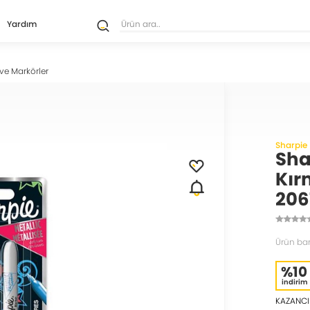
Yardım
ve Markörler
Sharpie
Sha
Kır
206
Ürün ba
%10
indirim
KAZANCI