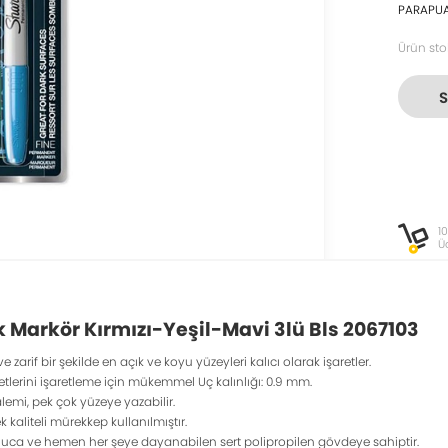
PARAPU
Ürün sto
1
Ü
k Markör Kırmızı-Yeşil-Mavi 3lü Bls 2067103
e zarif bir şekilde en açık ve koyu yüzeyleri kalıcı olarak işaretler.
ketlerini işaretleme için mükemmel Uç kalınlığı: 0.9 mm.
lemi, pek çok yüzeye yazabilir.
 kaliteli mürekkep kullanılmıştır.
 uca ve hemen her şeye dayanabilen sert polipropilen gövdeye sahiptir.