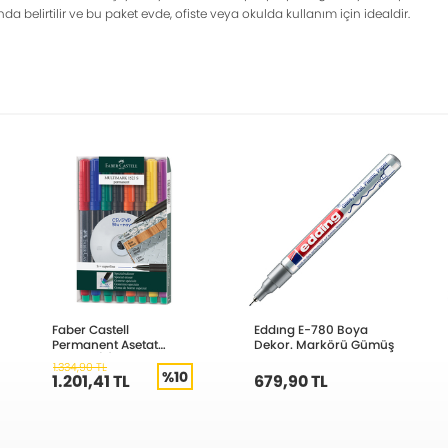
a belirtilir ve bu paket evde, ofiste veya okulda kullanım için idealdir.
Faber Castell
Eddıng E-780 Boya
Permanent Asetat
Dekor. Markörü Gümüş
Kalemi (S) 8’li Takım
1.334,90 TL
%10
1.201,41 TL
679,90 TL