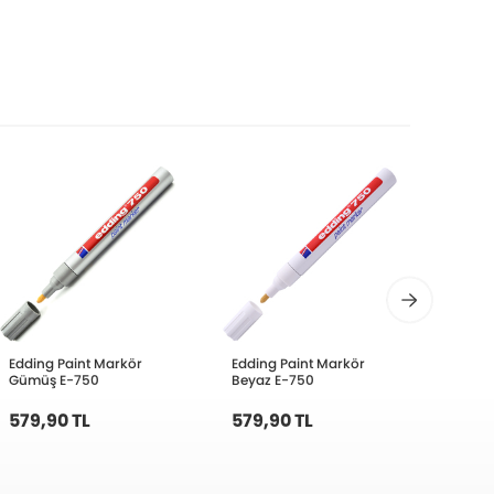
Edding Paint Markör
Edding Paint Markör
Eddin
Gümüş E-750
Beyaz E-750
Uçlu A
Fosfo
579,90 TL
579,90 TL
244,