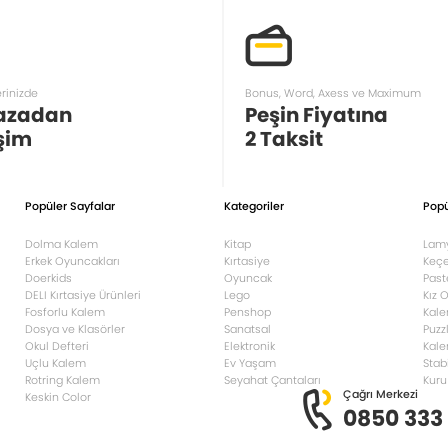
erinizde
Bonus, Word, Axess ve Maximum
azadan
Peşin Fiyatına
şim
2 Taksit
Popüler Sayfalar
Kategoriler
Popü
Dolma Kalem
Kitap
Lam
Erkek Oyuncakları
Kırtasiye
Keçe
Doerkids
Oyuncak
Past
DELI Kırtasiye Ürünleri
Lego
Kız 
Fosforlu Kalem
Penshop
Kale
Dosya ve Klasörler
Sanatsal
Puzz
Okul Defteri
Elektronik
Kale
Uçlu Kalem
Ev Yaşam
Stab
Rotring Kalem
Seyahat Çantaları
Kuru
Çağrı Merkezi
Keskin Color
0850 333