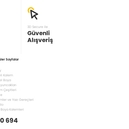
3D Secure ile
Güvenli
Alışveriş
ler Sayfalar
y
li Kalem
el Boya
Oyuncakları
m Çeşitleri
le
mler ve Yazı Gereçleri
ilo
 Boya Kalemleri
 0 694