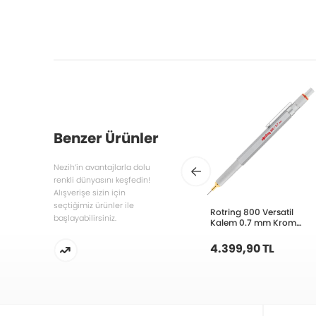
Benzer Ürünler
Nezih’in avantajlarla dolu
renkli dünyasını keşfedin!
Alışverişe sizin için
seçtiğimiz ürünler ile
Rotring 800 Versatil
başlayabilirsiniz.
Kalem 0.7 mm Krom
1904448
4.399,90 TL