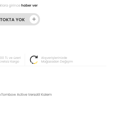
klara girince
haber ver
STOKTA YOK
000 TL ve üzeri
Alışverişlerinizde
cretsiz Kargo
Mağazadan Değişim
şlıTombow Active Versatil Kalem