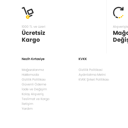
1000 TL ve üzeri
Alışverişl
Ücretsiz
Mağ
Kargo
Deği
Nezih Kırtasiye
KVKK
Mağazalarımız
Gizlilik Politikasi
Hakkımızda
Aydınlatma Metni
Gizlilik Politikası
KVKK Şirket Politikası
Güvenli Ödeme
İade ve Değişim
Kolay Alışveriş
Teslimat ve Kargo
İletişim
Yardım