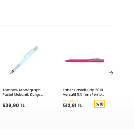
Tombow Monograph
Faber Castell Grip 2010
Serve
Pastel Mekanik Kurşun
Versatil 0.5 mm Pembe
Versa
Kalem 0,7mm Buz
Turuncu 231001
Merc
569,90 TL
Mavisi MG44R7
%10
639,90 TL
512,91 TL
509,