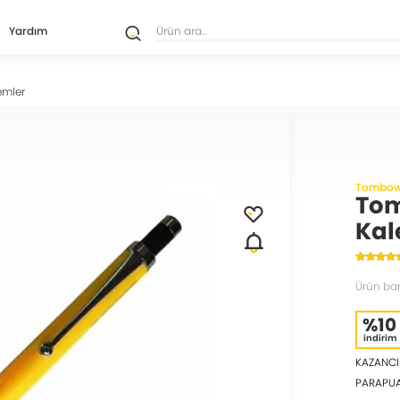
Yardım
emler
Tombo
Tom
Kal
Ürün ba
%10
indirim
KAZANCI
PARAPU