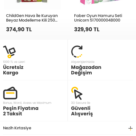
ChildGen Hava İle Kuruyan
Faber Oyun Hamuru Seti
Beyaz Modelleme Kili 250
Unicorn 5170000048000
Gram 0.05.01.344
374,90 TL
329,90 TL
1000 TL ve üzeri
Alışverişlerinizde
Ücretsiz
Mağazadan
Kargo
Değişim
Bonus, Word, Axess ve Maximum
3D Secure ile
Peşin Fiyatına
Güvenli
2 Taksit
Alışveriş
Nezih Kırtasiye