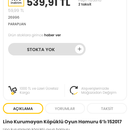
539,91 TL
Peşin fiyatına
indirim
2 taksit
59,99
TL
26996
PARAPUAN
Ürün stoklara girince
haber ver
STOKTA YOK
1000 TL ve üzeri Ücretsiz
Alışverişlerinizde
Kargo
Mağazadan Değişim
AÇIKLAMA
YORUMLAR
TAKSIT
Lino Kurumayan Köpüklü Oyun Hamuru 6’lı 152017
Lino kurumayan köpüklü oyun hamuru