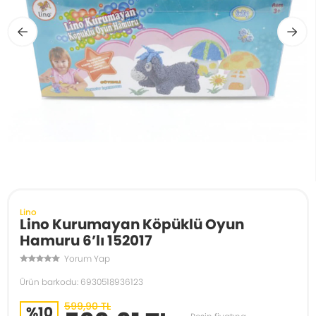
Lino
Lino Kurumayan Köpüklü Oyun
Hamuru 6’lı 152017
Yorum Yap
Ürün barkodu: 6930518936123
599,90 TL
%10